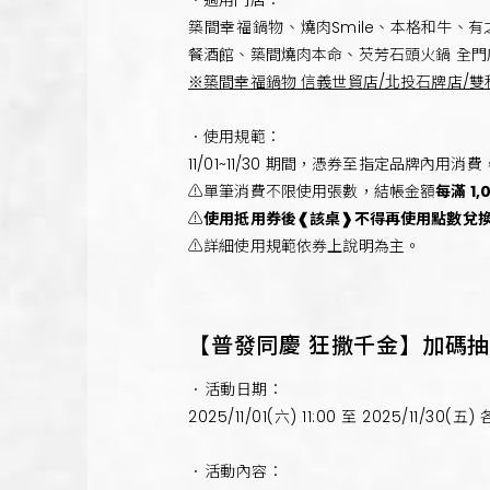
．適用門店：
築間幸福鍋物、
燒肉Smile、本格和牛
餐酒館、築間燒肉本命、芡芳石頭火鍋 全門
※築間幸福鍋物 信義世貿店/北投石牌店/雙
．使用規範：
11/01~11/30 期間，憑券至指定品牌內用消費
⚠️單筆消費不限使用張數，結帳金額
每滿 1,
⚠️
使用抵用券後❰該桌❱不得再使用點數兌
⚠️詳細使用規範依券上說明為主。
【普發同慶 狂撒千金】加碼
．活動日期：
2025/11/01(六) 11:00 至 2025/11/3
．活動內容：