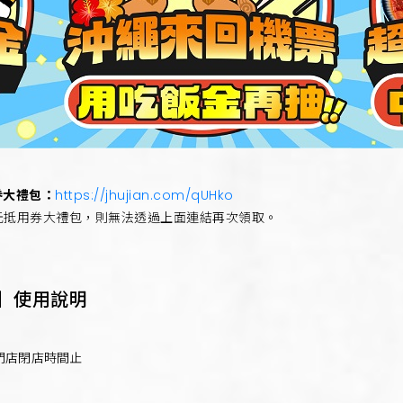
券大禮包：
https://jhujian.com/qUHko
元抵用券大禮包，則無法透過上面連結再次領取。
券】使用說明
日) 各門店閉店時間止