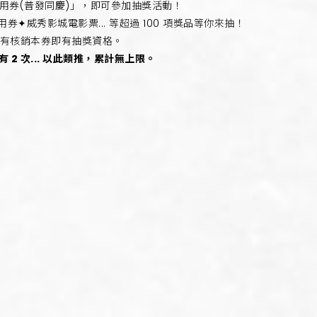
抵用券(普發同慶)」，即可參加抽獎活動！
用券✦威秀影城電影票... 等超過 100 項獎品等你來抽！
要有核銷本券即有抽獎資格。
即有 2 次... 以此類推，累計無上限。