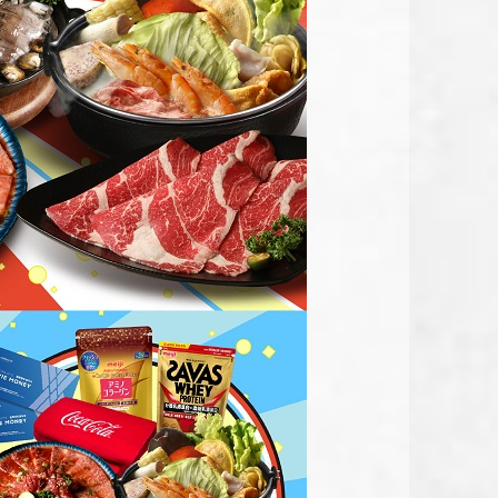
百年土種蔘雞湯
映粵 粵菜餐廳