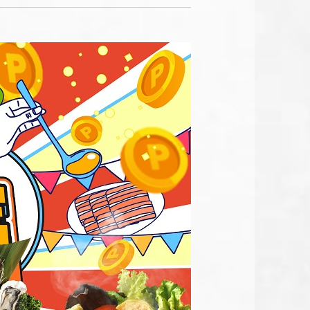
朴庶韓國銅盤烤
肉
芡芳石頭火鍋
麟徳殿牛肉麵
喜辰港式點心茶
餐廳
中央韓鍋酒舍
稻鎮經典台灣菜
横浜焼き鳥·達磨
千日前店 中央韓
鍋酒舍