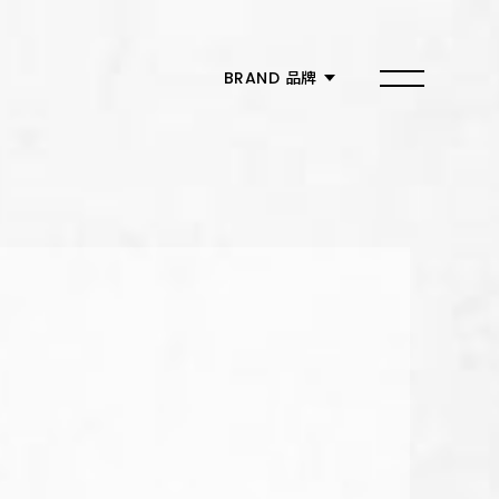
MEMBER 會員
BRAND 品牌
品牌總覽
築間幸福鍋物
燒肉smile
有之和牛
本格和牛
紫木槿韓餐酒館
築間燒肉本命
朴庶韓國烤肉