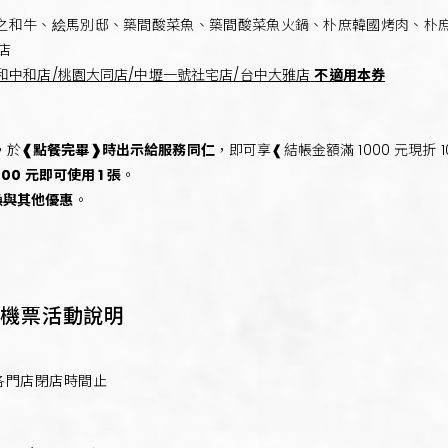
、有之和牛、絵馬別邸、築間酸菜魚、築間酸菜魚火鍋、朴庶韓國烤肉、朴
店
和中和店/桃園大同店/中壢一號社宅店/台中大雅店
不適用本券
，於
❰點餐完畢❱時出示給服務同仁
，即可享❰結帳金額滿 1000 元現折 1
000 元即可使用 1 張
。
換與其他優惠
。
抽機票活動說明
0(五) 各門店閉店時間止