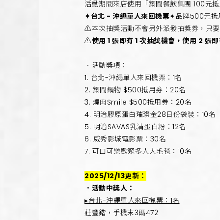
活動期間來店使用「築間餐飲集團 100元
✦台北 - 沖繩單人來回機票
✦品牌500元抵
⚠️本次抽獎活動不會另外派發抽獎券，只
⚠️
使用 1 張即有 1 次抽獎機會，使用 2 張
．活動獎項：
1. 台北-沖繩單人來回機票：1名
2. 築間鍋物 $500抵用券：20名
3. 燒肉Smile $500抵用券：20名
4. 明治膠原蛋白璀璨金28日份袋裝：10名
5. 明治SAVAS乳清蛋白粉：12名
6. 威秀影城電影票：30名
7. 可口可樂歡聚多人大毛毯：10名
2025/12/13更新：
．活動中獎人：
▸台北-沖繩單人來回機票：1名
莊豐鍇，手機末3碼472