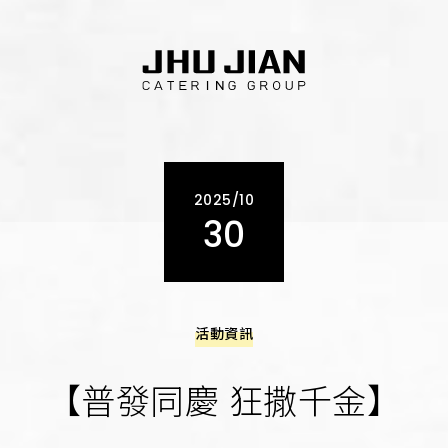
2025/10
30
活動資訊
【普發同慶 狂撒千金】