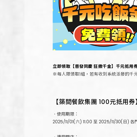
立即領取【普發同慶 狂撒千金】千元抵用
※每人限領取1組，若有收到系統派發的千
【築間餐飲集團 100元抵用
．使用期限：
2025/11/01(六) 11:00 至 2025/11/30(