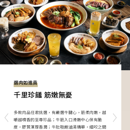
煉湯如奉道
選肉如進貢
舞麵如禮樂
文火細熬功夫湯頭
千里珍饈 筋嫩無憂
麵條於齒間彈奏
以四品豆瓣與二式醬油暖火炒香，再沖入牛高湯，
多款肉品任君挑選，有嚴選牛腱心，筋柔肉嫩，越
豆瓣的微酵與辛香、醬油的甘醇相互交融堆疊。湯
嚼越噴香的至尊珍品；牛筋入口滑嫩中心保有脆
麵條口感韌而不硬，輕巧承托湯香卻不掩麵味，宛
色緋紅，醬香濃郁而不膩，勾勒出餘韻綿長的深厚
度，膠質渾厚香潤；牛肚吸飽滷湯精華，細咬之間
如悠揚細膩的古琴撥弦。