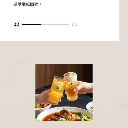
風味。
感受纖維回彈。
02
03