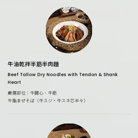
牛油乾拌半筋半肉麵
Beef Tallow Dry Noodles with Tendon & Shank
Heart
嚴選部位：牛腱心、牛筋
牛脂まぜそば（牛スジ・牛スネ芯半々）