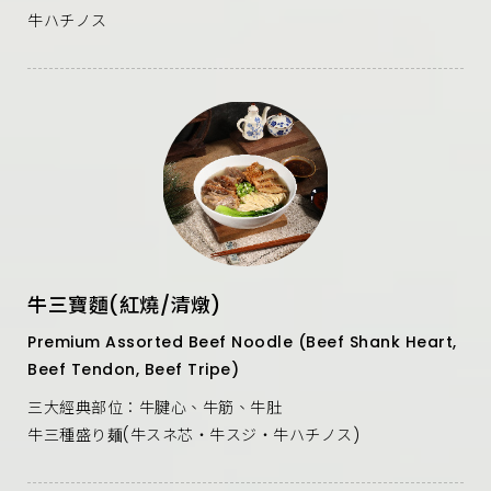
牛ハチノス
牛三寶麵(紅燒/清燉)
Premium Assorted Beef Noodle (Beef Shank Heart,
Beef Tendon, Beef Tripe)
三大經典部位：牛腱心、牛筋、牛肚
牛三種盛り麺(牛スネ芯‧牛スジ‧牛ハチノス)