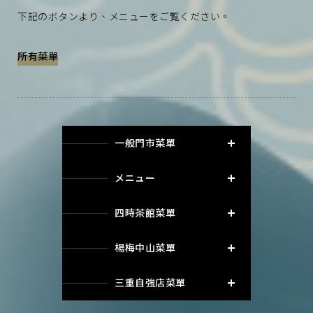
下記のボタンより、メニューをご覧ください。
所有菜單
一般門市菜單
メニュー
四時茶館菜單
楊梅中山菜單
三重自強店菜單