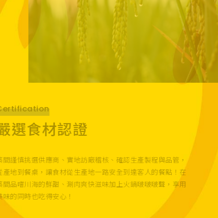
Certification
嚴選食材認證
築間謹慎挑選供應商、實地訪廠稽核、確認生產製程與品管，
從產地到餐桌，讓食材從生產地一路安全到達客人的餐點！在
築間品嚐川海的鮮甜、涮肉爽快滋味加上火鍋啵啵啵聲，享用
美味的同時也吃得安心！