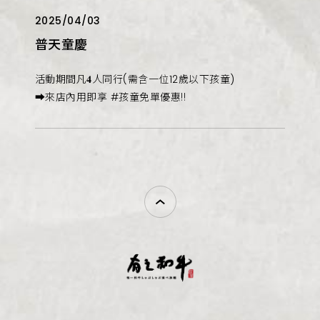
2025/04/03
普天童慶
活動期間凡𝟒人同行(需含一位12歲以下孩童)
➡︎來店內用即享 #孩童免單優惠‼️