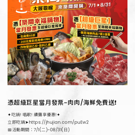
憑超級巨星當月發票~肉肉/海鮮免費送❗
✦吃鍋! 唱歌! 續攤享優惠!✦
立即吃鍋➤https://jhujian.com/puEw2
📅活動期間：7/1(二)~08/31(日)