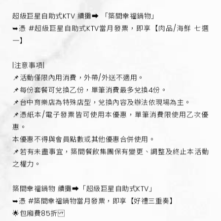
超級巨星自助式KTV 續攤➡️ 「築間幸福鍋物」
➥憑 #超級巨星自助式KTV當月發票，即享【肉品/海鮮 七選
一】
|注意事項|
📌活動僅限內用消費，外帶/外送不適用。
📌每份套餐可兌換乙份，單筆消費最多兌換4份。
📌台中育樂店為特殊店型，兌換內容及辦法依現場為主。
📌憑紙本/電子發票皆可使用本優惠，單筆消費限使用乙次優
惠。
本優惠不得與會員點數或其他優惠合併使用。
📌若有未盡事宜，築間餐飲集團保有變更、調整及終止本活動
之權力。
築間幸福鍋物 續攤➡️「超級巨星自助式KTV」
➥憑 #築間幸福鍋物當月發票，即享【好禮三重奏】
🌟包廂費85折