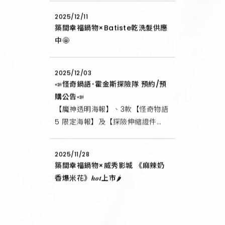
2025/12/11
築間幸福鍋物×Batiste乾洗髮供應
中🤩
2025/12/03
📣怪奇鍋語･霍金斯探險隊 預約/預
購公告📣
【魔神透明海報】、3款【怪奇物語
5 限定海報】及【探險伸縮證件
套】預購/預留說明
2025/11/28
築間幸福鍋物×威秀影城 《麻辣奶
香爆米花》𝒉𝒐𝒕上市🌶️