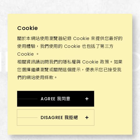
Cookie
關於本網站使用瀏覽器紀錄 Cookie 來提供您最好的
N
F
O
R
M
A
T
I
使用體驗，我們使用的 Cookie 也包括了第三方
Cookie 。
相關資訊請訪問我們的隱私權與 Cookie 政策。如果
您選擇繼續瀏覽或關閉這個提示，便表示您已接受我
們的網站使用條款。
AGREE 我同意
© JHUJIAN all right reserved. Design by
WDD
.
DISAGREE 我拒絕
隱私權政策