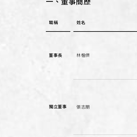
一、董事簡歷
職稱
姓名
董事長
林楷傑
獨立董事
張志朋