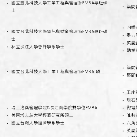
國立臺北科技大學工業工程與管理系EMBA專班碩
築間
士
四季
國立台北科技大學資訊與財金管理系EMBA專班碩
墨力
士
英屬
私立淡江大學會計學系學士
勤業
築間
國立台北科技大學工業工程與管理系EMBA 碩士
築間
王座
璞石
瑞士洛桑管理學院&長江商學院雙學位EMBA
微電
美國塔夫茨大學經濟研究所碩士
唯數
國立台灣大學經濟學系學士
六角
英屬