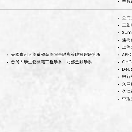
宇智
豆府
三創
Sum
達為
上海
美國賓州大學華頓商學院金融與策略管理研究所
AP
台灣大學生物機電工程學系、財務金融學系
Co
Deu
銀行
久津
久津
中旭