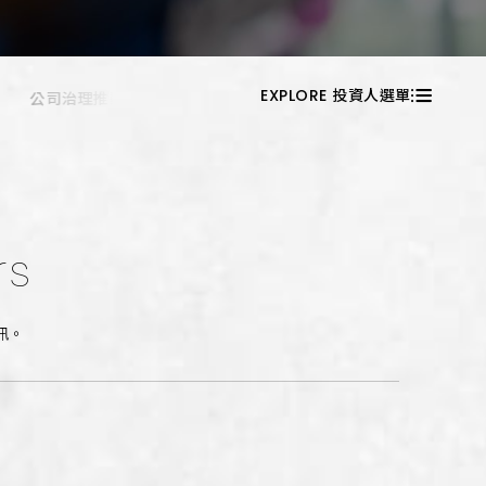
朴庶韓國銅盤烤
肉
EXPLORE 投資人選單
公司治理推動情形
內部稽核之組織與運作
芡芳石頭火鍋
麟徳殿牛肉麵
喜辰港式點心茶
餐廳
rs
中央韓鍋酒舍
訊。
稻鎮經典台灣菜
横浜焼き鳥·達磨
千日前店 中央韓
鍋酒舍