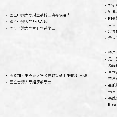
博群
凱博
國立中興大學財金系博士資格候選人
開曼
國立中興大學EMBA 碩士
言人
國立台灣大學會計學系學士
證券
元大
慧洋
元丰
源峰
百世
美國加州柏克萊大學公共政策碩士/國際研究碩士
慧洋
國立台灣大學經濟系學士
惠航
光貝
嘉威光
Res