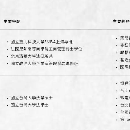
主要學歷
主要經歷
築間
國立臺北科技大學EMBA上海專班
兆紜
法國昂熱高等商學院工商管理博士學位
聯楷
北京清華大學法研所系
基隆
國立政治大學企業家管理發展進修班
國際
恒達
台北
國立台灣大學法學碩士
微電
國立台灣大學法學士
台北
全國
第1