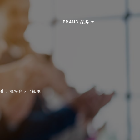
MEMBER 會員
BRAND 品牌
品牌總覽
築間幸福鍋物
燒肉smile
有之和牛
明化，讓投資人了解風
本格和牛
紫木槿韓餐酒館
築間燒肉本命
朴庶韓國烤肉